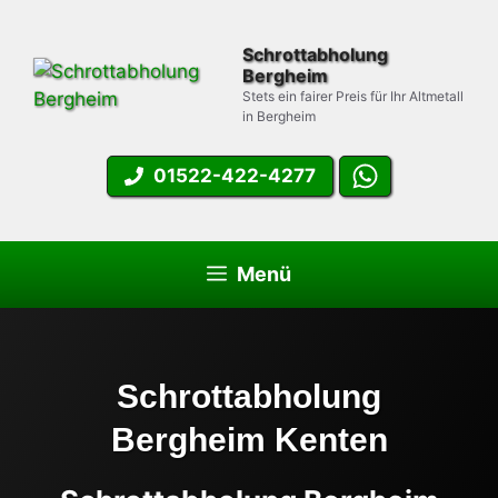
Zum
Inhalt
Schrottabholung
springen
Bergheim
Stets ein fairer Preis für Ihr Altmetall
in Bergheim
01522-422-4277
Menü
Schrottabholung
Bergheim Kenten